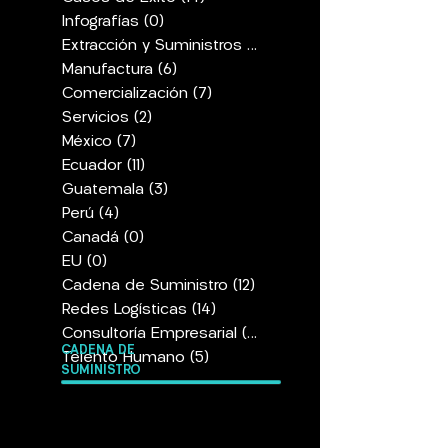
Infografías
(0)
0 entradas
Extracción y Suministros
(9)
9 entradas
Manufactura
(6)
6 entradas
Comercialización
(7)
7 entradas
Servicios
(2)
2 entradas
México
(7)
7 entradas
Ecuador
(11)
11 entradas
Guatemala
(3)
3 entradas
Perú
(4)
4 entradas
Canadá
(0)
0 entradas
EU
(0)
0 entradas
Cadena de Suministro
(12)
12 entradas
Redes Logísticas
(14)
14 entradas
Consultoría Empresarial
(14)
14 entradas
CADENA DE
Telento Humano
(5)
5 entradas
SUMINISTRO