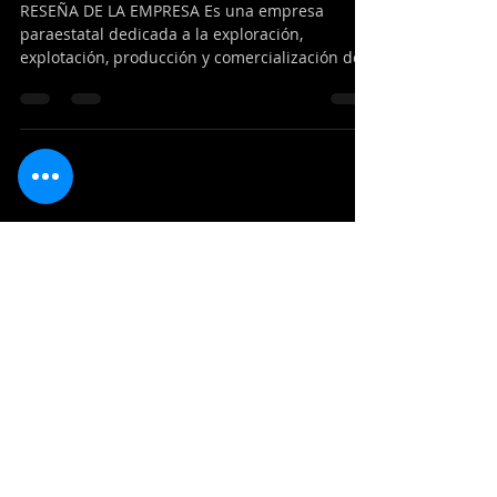
2 min de lectura
Casos de Éxito
PEMEX 05/2016 -07/2017
RESEÑA DE LA EMPRESA Es una empresa
paraestatal dedicada a la exploración,
explotación, producción y comercialización de
petróleo y sus...