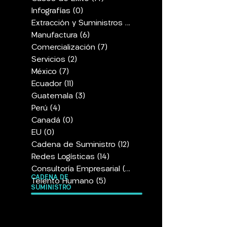
Infografías
(0)
0 entradas
Extracción y Suministros
(9)
9 entradas
Manufactura
(6)
6 entradas
Comercialización
(7)
7 entradas
Servicios
(2)
2 entradas
México
(7)
7 entradas
Ecuador
(11)
11 entradas
Guatemala
(3)
3 entradas
Perú
(4)
4 entradas
Canadá
(0)
0 entradas
EU
(0)
0 entradas
Cadena de Suministro
(12)
12 entradas
Redes Logísticas
(14)
14 entradas
Consultoría Empresarial
(14)
14 entradas
CADENA DE
Telento Humano
(5)
5 entradas
SUMINISTRO